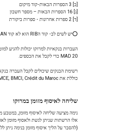
[ב] 3 הספרות הבאות-קוד מיקום
[ג] 16 הספרות הבאות – מספר חשבון
[ד] 2 ספרות אחרונות - ספרות ביקורת
⭕יש לשים לב- קוד הRIB הוא לא קוד IBAN ! אין צורך בIBAN.
20 MAD כדי לקבל את הכספים.
כוללת את Al Barid, Attijariwafa, BMCE, BMCI, Crédit du Maroc ו-Société Générale Maroc.
שליחה לאיסוף מזומן במרוקו
נימה מציעה שליחה לאיסוף מזומן, במטבע מק
אלו הרשתות שניתן לגשת ולאסוף מזומן לאח
(להסבר על הליך איסוף מזומן בנימה ניתן ללח