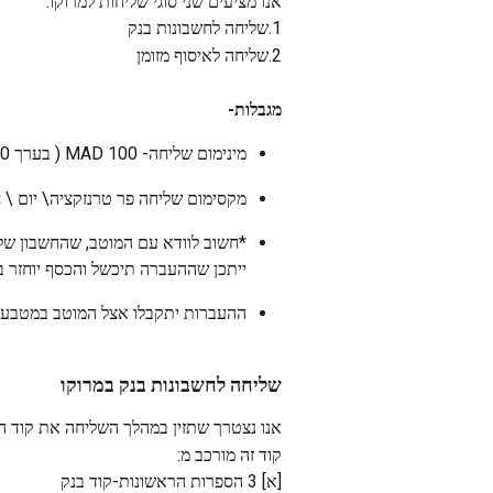
אנו מציעים שני סוגי שליחות למרוקו:
1.שליחה לחשבונות בנק 
2.שליחה לאיסוף מזומן
מגבלות-
מינימום שליחה- MAD 100 ( בערך $10) 
מקסימום שליחה פר טרנזקציה\ יום \ חודש-  MAD 80,000 (בע
*חשוב לוודא עם המוטב, שהחשבון של
ייתכן שההעברה תיכשל והכסף יוחזר ב
ההעברות יתקבלו אצל המוטב במטבע מקומי
שליחה לחשבונות בנק במרוקו
אנו נצטרך שתזין במהלך השליחה את קוד הRIB (Relevé D'Identité Bancaire) של חשבון המוטב במרוקו
קוד זה מורכב מ:
[א] 3 הספרות הראשונות-קוד בנק