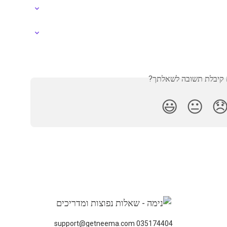
האם קיבלת תשובה לשא
😃
😐

035174404 support@getneema.com