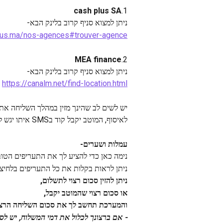
cash plus SA
1.
ניתן למצוא סניף קרוב בלינק הבא-
lus.ma/nos-agences#trouver-agence
MEA finance
2.
ניתן למצוא סניף קרוב בלינק הבא-
https://canalm.net/find-location.html
יש לשים לב שהינך מזין במהלך השליחה את 
לאיסוף, המוטב יקבל קוד בSMS איתו יגש לנקודת איסוף (יש להגיע גם עם תעודה מזהה) ויאסוף את הכסף.
עמלות ושערים-
נימה כאן כדי להציע לך את התעריפים הטו
ניתן לראות בקלות את כל התעריפים בלחיצה
ניתן להזין סכום רצוי לתשלום,
או סכום רצוי שהמוטב יקבל,
והמערכת תחשב לך את סכום השליחה הרצוי
- אם ברצונך לכלול את דמי המשלוח, יש לס