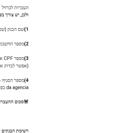
העברות לברזיל  ד
ולכן, יש צורך ב
1)
שם הבנק (שם 
2)
מספר החשבון: הוא בן 9 או 10 ספרות (
3)
מספר CPF או מספר TAX: CPF (bene id_number) חייב להיות תמיד 11 ספרות
(אפשר לבדוק את הדיוק של
4)
da agencia בפורטוגזית.
🚨סכום ההעברה המ
רשימת הבנקים א