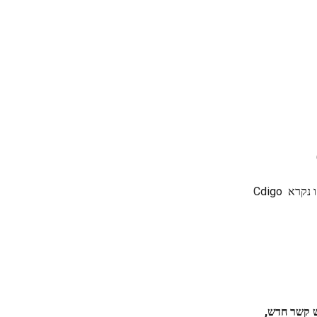
מספר הסניף: מספר בעל 4 ספרות , וניתן למצוא אותו בכרטיס שסופק למוטב על ידי הבנק, ו נקרא Cdigo 
ש קשר חדש, 