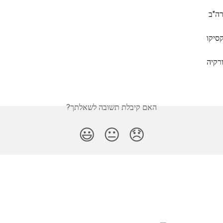
ה"ב
סיקו
רקיה
האם קיבלת תשובה לשאלתך?
😃
😐
😞